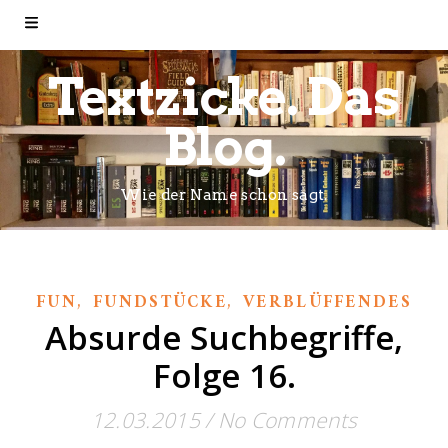
Textzicke. Das
Blog.
Wie der Name schon sagt.
,
,
FUN
FUNDSTÜCKE
VERBLÜFFENDES
Absurde Suchbegriffe,
Folge 16.
12.03.2015
/
No Comments