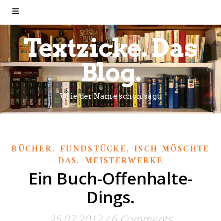
Textzicke. Das
Blog.
Wie der Name schon sagt.
,
,
BÜCHER
FUNDSTÜCKE
ISCH MÖSCHTE
,
DAS
MEISTERWERKE
Ein Buch-Offenhalte-
Dings.
25.07.2012
/
6 Comments