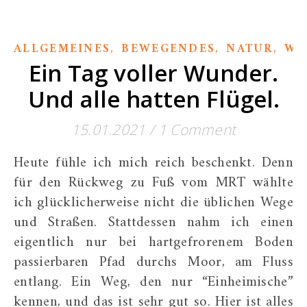
,
,
,
ALLGEMEINES
BEWEGENDES
NATUR
WI
Ein Tag voller Wunder.
Und alle hatten Flügel.
15.01.2021
/
1 Comment
Heute fühle ich mich reich beschenkt. Denn
für den Rückweg zu Fuß vom MRT wählte
ich glücklicherweise nicht die üblichen Wege
und Straßen. Stattdessen nahm ich einen
eigentlich nur bei hartgefrorenem Boden
passierbaren Pfad durchs Moor, am Fluss
entlang. Ein Weg, den nur “Einheimische”
kennen, und das ist sehr gut so. Hier ist alles