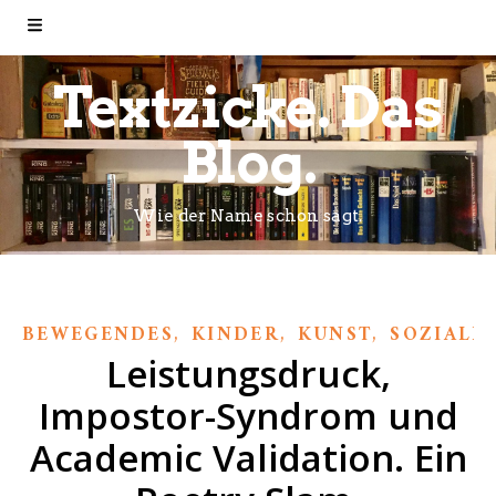
Textzicke. Das
Blog.
Wie der Name schon sagt.
,
,
,
BEWEGENDES
KINDER
KUNST
SOZIALE
Leistungsdruck,
Impostor-Syndrom und
Academic Validation. Ein