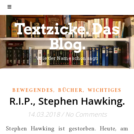
Textzicke. Das
Blog.
Wie der Name schon sagt.
,
,
BEWEGENDES
BÜCHER
WICHTIGES
R.I.P., Stephen Hawking.
14.03.2018
/
No Comments
Stephen Hawking ist gestorben. Heute, am