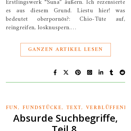
Erstlingswerk “Suna” äußern. Ich rezensierte
es aus diesem Grund. Liestu hier! was
bedeutet oberpornös?: Chio-Tüte auf,
reingreifen, losknuspern.…
GANZEN ARTIKEL LESEN
,
,
,
FUN
FUNDSTÜCKE
TEXT
VERBLÜFFEND
Absurde Suchbegriffe,
Teil 8.