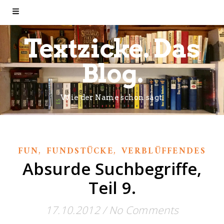
Textzicke. Das
Blog.
Wie der Name schon sagt.
,
,
FUN
FUNDSTÜCKE
VERBLÜFFENDES
Absurde Suchbegriffe,
Teil 9.
17.10.2012
/
No Comments