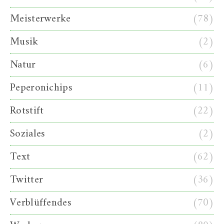
Meisterwerke
(78)
Musik
(2)
Natur
(6)
Peperonichips
(11)
Rotstift
(22)
Soziales
(2)
Text
(62)
Twitter
(36)
Verblüffendes
(70)