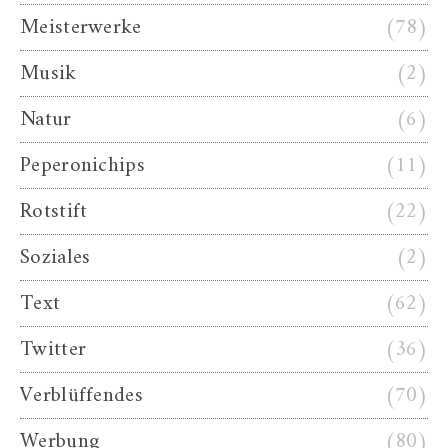
Meisterwerke
(78)
Musik
(2)
Natur
(6)
Peperonichips
(11)
Rotstift
(22)
Soziales
(2)
Text
(62)
Twitter
(36)
Verblüffendes
(70)
Werbung
(80)