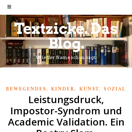
Textzicke. Das
Blog.
Wie der Name schon sagt.
,
,
,
BEWEGENDES
KINDER
KUNST
SOZIALE
Leistungsdruck,
Impostor-Syndrom und
Academic Validation. Ein