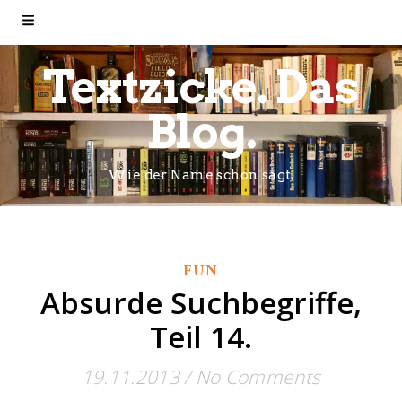
Textzicke. Das
Blog.
Wie der Name schon sagt.
FUN
Absurde Suchbegriffe,
Teil 14.
19.11.2013
/
No Comments