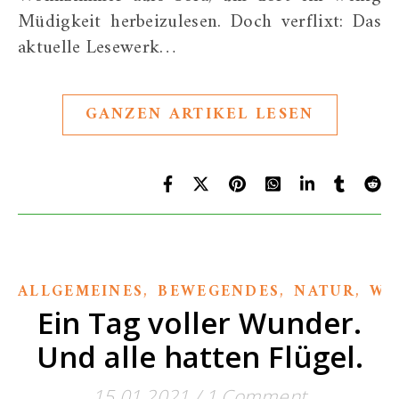
Müdigkeit herbeizulesen. Doch verflixt: Das
aktuelle Lesewerk…
GANZEN ARTIKEL LESEN
,
,
,
ALLGEMEINES
BEWEGENDES
NATUR
WI
Ein Tag voller Wunder.
Und alle hatten Flügel.
15.01.2021
/
1 Comment