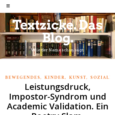
Textzicke. Das
Blog.
Wie der Name schon sagt.
,
,
,
BEWEGENDES
KINDER
KUNST
SOZIALE
Leistungsdruck,
Impostor-Syndrom und
Academic Validation. Ein