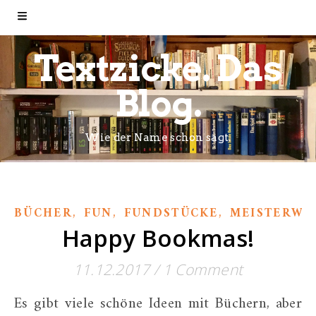
Textzicke. Das
Blog.
Wie der Name schon sagt.
,
,
,
BÜCHER
FUN
FUNDSTÜCKE
MEISTERWE
Happy Bookmas!
11.12.2017
/
1 Comment
Es gibt viele schöne Ideen mit Büchern, aber