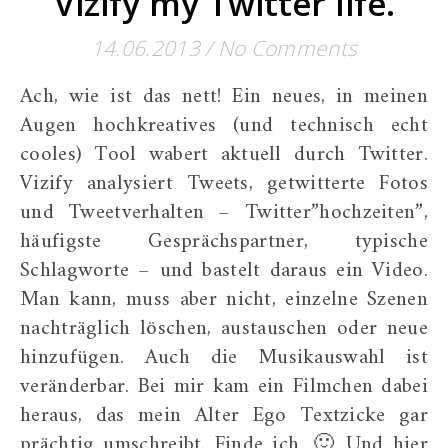
Vizify my Twitter life.
14.06.2013
/
No Comments
Ach, wie ist das nett! Ein neues, in meinen
Augen hochkreatives (und technisch echt
cooles) Tool wabert aktuell durch Twitter.
Vizify analysiert Tweets, getwitterte Fotos
und Tweetverhalten – Twitter”hochzeiten”,
häufigste Gesprächspartner, typische
Schlagworte – und bastelt daraus ein Video.
Man kann, muss aber nicht, einzelne Szenen
nachträglich löschen, austauschen oder neue
hinzufügen. Auch die Musikauswahl ist
veränderbar. Bei mir kam ein Filmchen dabei
heraus, das mein Alter Ego Textzicke gar
prächtig umschreibt. Finde ich. 🙂 Und hier