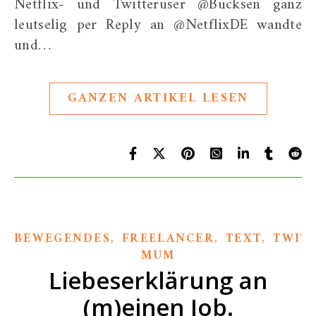
Netflix- und Twitteruser @Bucksen ganz
leutselig per Reply an @NetflixDE wandte
und…
GANZEN ARTIKEL LESEN
,
,
,
BEWEGENDES
FREELANCER
TEXT
TWIT
MUM
Liebeserklärung an
(m)einen Job.