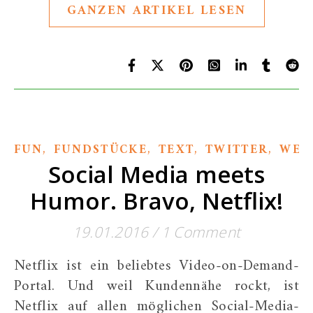
GANZEN ARTIKEL LESEN
,
,
,
,
FUN
FUNDSTÜCKE
TEXT
TWITTER
WER
Social Media meets
Humor. Bravo, Netflix!
19.01.2016
/
1 Comment
Netflix ist ein beliebtes Video-on-Demand-
Portal. Und weil Kundennähe rockt, ist
Netflix auf allen möglichen Social-Media-