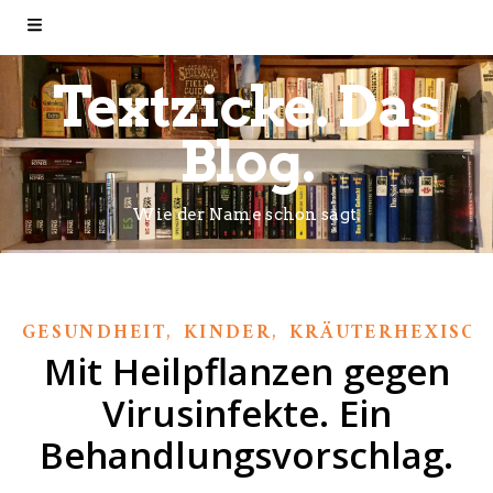
Textzicke. Das
Blog.
Wie der Name schon sagt.
,
,
GESUNDHEIT
KINDER
KRÄUTERHEXISCH
Mit Heilpflanzen gegen
Virusinfekte. Ein
Behandlungsvorschlag.