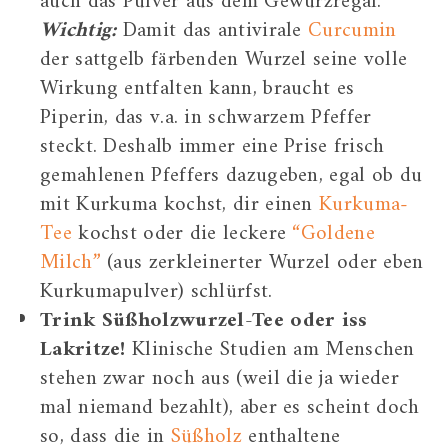
auch das Pulver aus dem Gewürzregal.
Wichtig:
Damit das antivirale
Curcumin
der sattgelb färbenden Wurzel seine volle
Wirkung entfalten kann, braucht es
Piperin, das v.a. in schwarzem Pfeffer
steckt. Deshalb immer eine Prise frisch
gemahlenen Pfeffers dazugeben, egal ob du
mit Kurkuma kochst, dir einen
Kurkuma-
Tee
kochst oder die leckere
“Goldene
Milch”
(aus zerkleinerter Wurzel oder eben
Kurkumapulver) schlürfst.
Trink Süßholzwurzel-Tee oder iss
Lakritze!
Klinische Studien am Menschen
stehen zwar noch aus (weil die ja wieder
mal niemand bezahlt), aber es scheint doch
so, dass die in
Süßholz
enthaltene