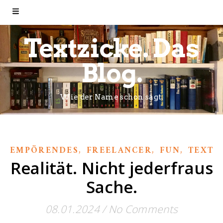
Textzicke. Das
Blog.
Wie der Name schon sagt.
,
,
,
,
EMPÖRENDES
FREELANCER
FUN
TEXT
Realität. Nicht jederfraus
Sache.
08.01.2024
/
No Comments