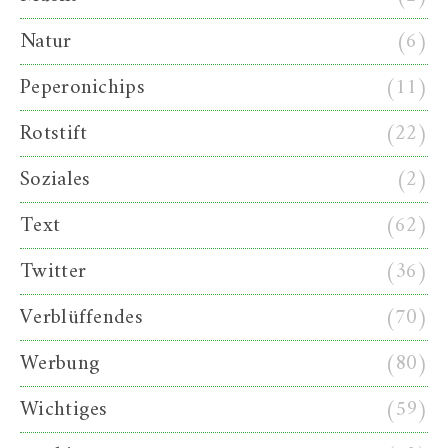
Natur
(6)
Peperonichips
(11)
Rotstift
(22)
Soziales
(2)
Text
(62)
Twitter
(36)
Verblüffendes
(70)
Werbung
(80)
Wichtiges
(59)