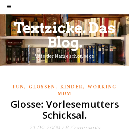
Textzicke. Das
Blog.
Wie der Name schon sagt.
,
,
,
FUN
GLOSSEN
KINDER
WORKING
MUM
Glosse: Vorlesemutters
Schicksal.
21.09.2009
/
8 Comments