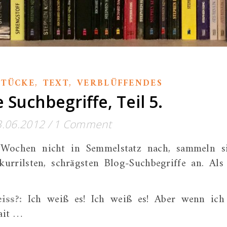
,
,
STÜCKE
TEXT
VERBLÜFFENDES
 Suchbegriffe, Teil 5.
3.06.2012
/
1 Comment
Wochen nicht in Semmelstatz nach, sammeln s
kurrilsten, schrägsten Blog-Suchbegriffe an. Als
iss?:
Ich weiß es! Ich weiß es! Aber wenn ich
ait …