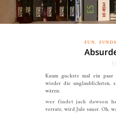
,
FUN
FUND
Absurde
1
Kaum guckste mal ein paar 
wieder die unglaublichsten, s
wären:
wer findet jack dawson he
verrate, wird Jule sauer. Oh, w