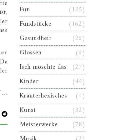
tte
Fun
(125)
st,
ler
Fundstücke
(162)
ass
Gesundheit
(26)
mer
Glossen
(6)
 Da
Isch möschte das
(27)
der
Kinder
(44)
d …
Kräuterhexisches
(4)
Kunst
(32)
Meisterwerke
(78)
Musik
(2)