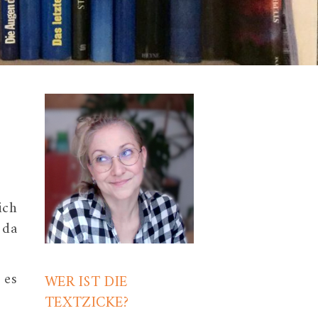
ich
 da
 es
WER IST DIE
TEXTZICKE?