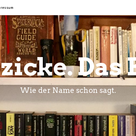
pressum
zicke. Das 
Wie der Name schon sagt.