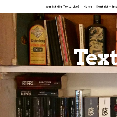
Wer ist die Textzicke?
Home
Kontakt + Im
Text