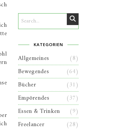
sch
ich
tte
KATEGORIEN
ohl
Allgemeines
(8)
ern
Bewegendes
(64)
nse
Bücher
(31)
Empörendes
(37)
Essen & Trinken
(9)
ber
ich
Freelancer
(28)