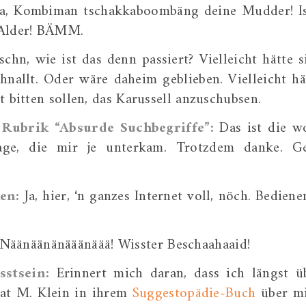
a, Kombiman tschakkaboombäng deine Mudder! I
, Alder! BÄMM.
chn, wie ist das denn passiert? Vielleicht hätte s
hnallt. Oder wäre daheim geblieben. Vielleicht hä
t bitten sollen, das Karussell anzuschubsen.
 Rubrik “Absurde Suchbegriffe”:
Das ist die w
age, die mir je unterkam. Trotzdem danke. G
ken:
Ja, hier, ‘n ganzes Internet voll, nöch. Bediene
Näänäänänääänäää! Wisster Beschaahaaid!
sstsein:
Erinnert mich daran, dass ich längst ü
at M. Klein in ihrem
Suggestopädie-Buch
über m