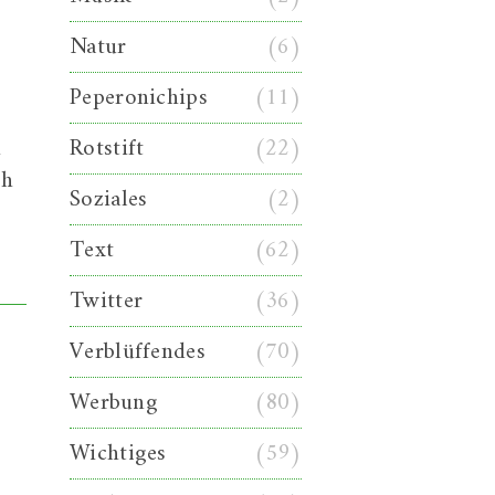
Natur
(6)
Peperonichips
(11)
h
Rotstift
(22)
ch
Soziales
(2)
Text
(62)
Twitter
(36)
Verblüffendes
(70)
Werbung
(80)
Wichtiges
(59)