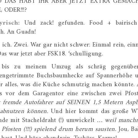
 DAS HABT IHR ABER JETZT EXTRA GEMACH
ODER!!!?
yrisch:
Und zack! gefunden. Food + bairisc
ch. An Guadn!
ich. Zwei. War gar nicht schwer: Einmal rein, ein
Das war jetzt aber FSK18. ‘schulligung.
 bis zu meinem Umzug als schräg gegenübe
erengetrimmte Buchsbaumhecke auf Spannerhöhe 
ür alles, was die Küche schmutzig machen könnte. 
es vor dem Garagentor eine zwischen zwei Pfos
t fremde Autofahrer auf SEINEN 1,5 Metern Asph
 abnutzen können.
Und hier kommt das große W
nde mit Stacheldraht (!) umwickelt
… weil manch
 Pfosten (!!!) spielend drum herum sausten.
Jou, Ba