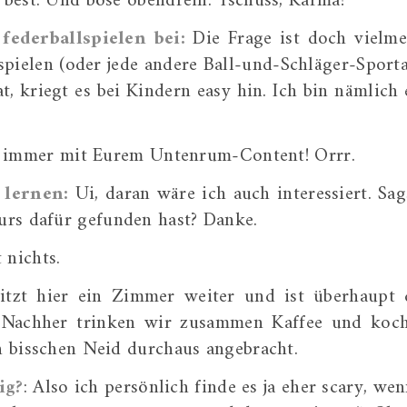
s best. Und böse obendrein. Tschüss, Karma!
federballspielen bei:
Die Frage ist doch vielme
pielen (oder jede andere Ball-und-Schläger-Sporta
t, kriegt es bei Kindern easy hin. Ich bin nämlich 
 immer mit Eurem Untenrum-Content! Orrr.
lernen:
Ui, daran wäre ich auch interessiert. Sag
urs dafür gefunden hast? Danke.
 nichts.
itzt hier ein Zimmer weiter und ist überhaupt 
. Nachher trinken wir zusammen Kaffee und koc
in bisschen Neid durchaus angebracht.
ig?
: Also ich persönlich finde es ja eher scary, we