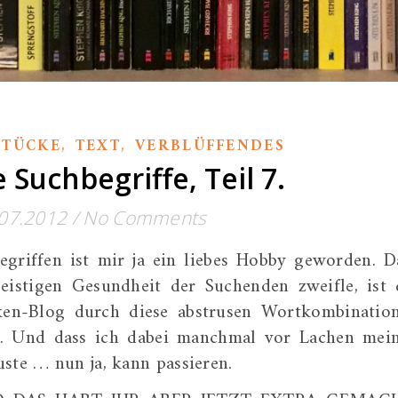
,
,
STÜCKE
TEXT
VERBLÜFFENDES
 Suchbegriffe, Teil 7.
07.2012
/
No Comments
egriffen ist mir ja ein liebes Hobby geworden. D
istigen Gesundheit der Suchenden zweifle, ist 
cken-Blog durch diese abstrusen Wortkombinatio
re. Und dass ich dabei manchmal vor Lachen mei
ste … nun ja, kann passieren.