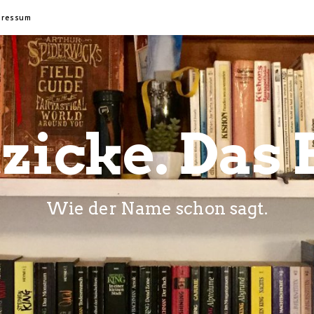
pressum
zicke. Das 
Wie der Name schon sagt.