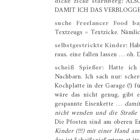
dicke zicke starnberg:
ALSO
DAMIT ICH DAS VERBLOGGE, 
suche Freelancer Food ba
Textzeugs = Textzicke. Nämli
selbstgestrickte Kinder:
Hab 
raus, eine fallen lassen … oh. 
scheiß Spießer:
Hatte ich
Nachbarn. Ich sach nur: sch
Kochplatte in der Garage (!) f
wäre das nicht genug, gibt 
gespannte Eisenkette …
dami
nicht wenden und die Straße
Die Pfosten sind am oberen E
Kinder (!!!) mit einer Hand am