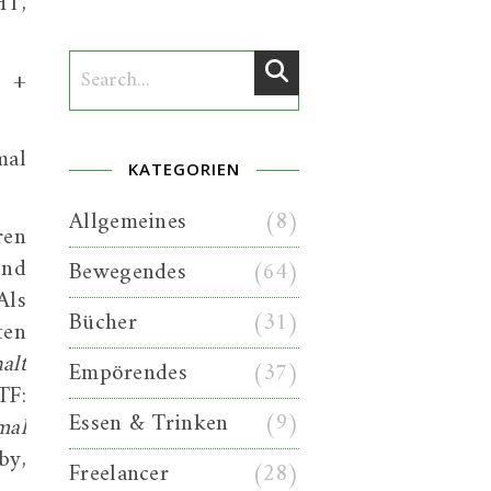
T,
h +
mal
KATEGORIEN
Allgemeines
(8)
ren
und
Bewegendes
(64)
Als
Bücher
(31)
ten
alt
Empörendes
(37)
TF:
Essen & Trinken
(9)
mal
by,
Freelancer
(28)