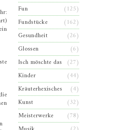
Fun
(125)
hr:
rt)
Fundstücke
(162)
ein
Gesundheit
(26)
Glossen
(6)
ste
Isch möschte das
(27)
Kinder
(44)
Kräuterhexisches
(4)
die
Kunst
(32)
hen
Meisterwerke
(78)
nn
Musik
(2)