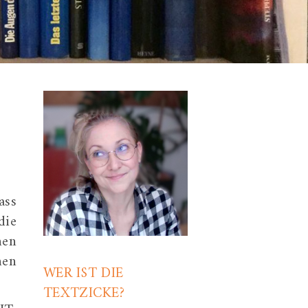
ass
die
nen
nen
WER IST DIE
TEXTZICKE?