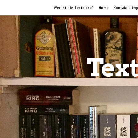
Wer ist die Textzicke?
Home
Kontakt + Im
Text