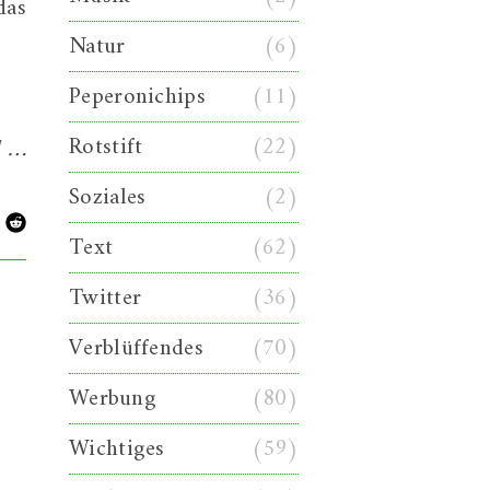
das
Natur
(6)
Peperonichips
(11)
Rotstift
(22)
d …
Soziales
(2)
Text
(62)
Twitter
(36)
Verblüffendes
(70)
Werbung
(80)
Wichtiges
(59)