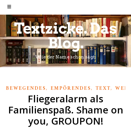
Textzicke. Das
Blog.
Wie der Name schon sagt.
,
,
,
BEWEGENDES
EMPÖRENDES
TEXT
WER
Fliegeralarm als
Familienspaß. Shame on
you, GROUPON!