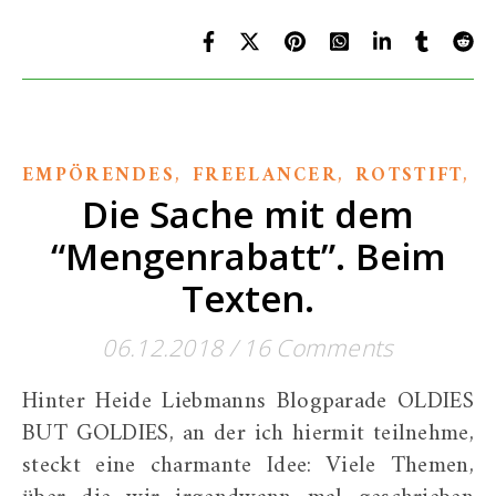
,
,
,
EMPÖRENDES
FREELANCER
ROTSTIFT
T
Die Sache mit dem
“Mengenrabatt”. Beim
Texten.
06.12.2018
/
16 Comments
Hinter Heide Liebmanns Blogparade OLDIES
BUT GOLDIES, an der ich hiermit teilnehme,
steckt eine charmante Idee: Viele Themen,