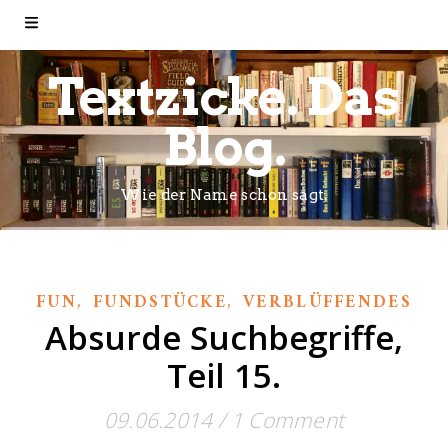
Textzicke. Das
Blog.
Wie der Name schon sagt.
,
,
FUN
FUNDSTÜCKE
VERBLÜFFENDES
Absurde Suchbegriffe,
Teil 15.
09.06.2014
/
1 Comment