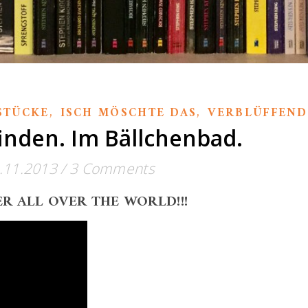
,
,
STÜCKE
ISCH MÖSCHTE DAS
VERBLÜFFEND
inden. Im Bällchenbad.
.11.2013
/
3 Comments
R ALL OVER THE WORLD!!!