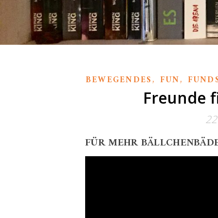
,
,
BEWEGENDES
FUN
FUND
Freunde f
22
FÜR MEHR BÄLLCHENBÄDE