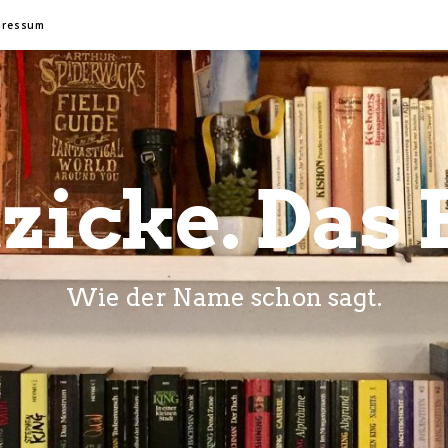
pressum
zicke. Das 
Wie der Name schon sagt.