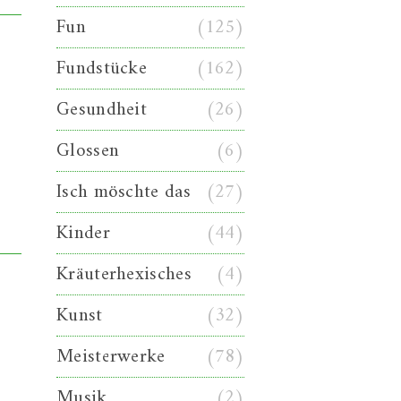
Fun
(125)
Fundstücke
(162)
Gesundheit
(26)
Glossen
(6)
Isch möschte das
(27)
Kinder
(44)
Kräuterhexisches
(4)
Kunst
(32)
Meisterwerke
(78)
Musik
(2)