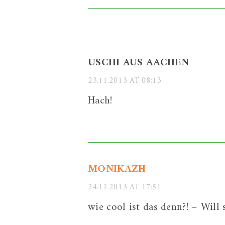
USCHI AUS AACHEN
23.11.2013 AT 08:13
Hach!
MONIKAZH
24.11.2013 AT 17:51
wie cool ist das denn?! – Will 