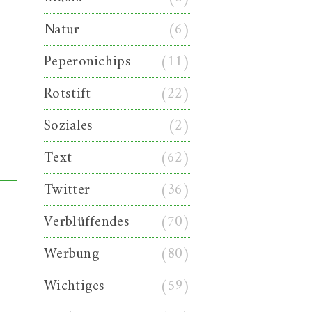
Natur
(6)
Peperonichips
(11)
Rotstift
(22)
Soziales
(2)
Text
(62)
Twitter
(36)
Verblüffendes
(70)
Werbung
(80)
Wichtiges
(59)