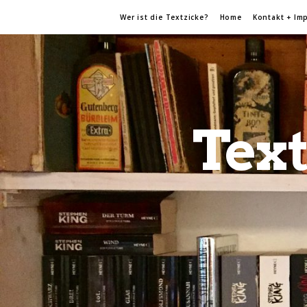
Wer ist die Textzicke?
Home
Kontakt + Im
Text