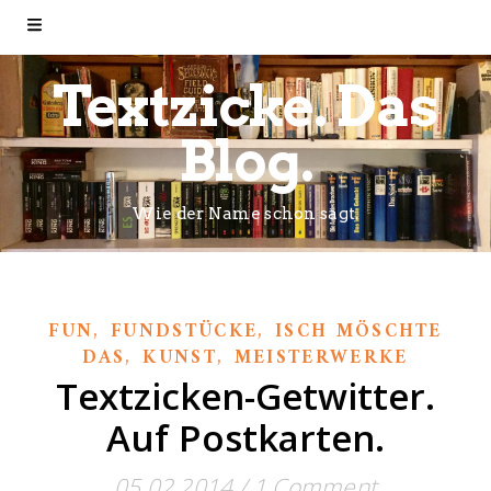
Textzicke. Das
Blog.
Wie der Name schon sagt.
,
,
FUN
FUNDSTÜCKE
ISCH MÖSCHTE
,
,
DAS
KUNST
MEISTERWERKE
Textzicken-Getwitter.
Auf Postkarten.
05.02.2014
/
1 Comment