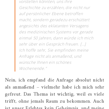
vorstellen könnten, uns ihre
Geschichte zu erzählen, die nicht nur
auf persönlicher Ebene betroffen
macht, sondern geradezu erschüttert
angesichts des eklatanten Versagens
des medizinischen Systems vor gerade
einmal 50 Jahren, dann würde ich mich
sehr über ein Gespräch freuen. […]
Ich hoffe sehr, Sie empfinden meine
Anfrage nicht als anmaßend, und
wünsche Ihnen ein schönes
Wochenende.”
Nein, ich empfand die Anfrage absolut nicht
als anmaßend – vielmehr habe ich mich sehr
gefreut. Das Thema ist wichtig, weil es viele
trifft, ohne jemals Raum zu bekommen. Auch
ist unser Erlebtes kein Geheimnis, und meine