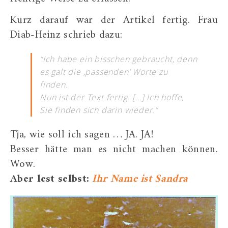
Kurz darauf war der Artikel fertig. Frau
Diab-Heinz schrieb dazu:
“Ich habe ein bisschen gebraucht, denn
es galt die ,passenden’ Worte zu
finden.
Nun ist der Text fertig. […]
Ich hoffe,
Sie finden sich darin wieder.”
Tja, wie soll ich sagen … JA. JA!
Besser hätte man es nicht machen können.
Wow.
Aber lest selbst:
Ihr Name ist Sandra