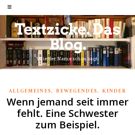
Textzicke. Das
Blog.
Wie der Name schon sagt.
,
,
ALLGEMEINES
BEWEGENDES
KINDER
Wenn jemand seit immer
fehlt. Eine Schwester
zum Beispiel.