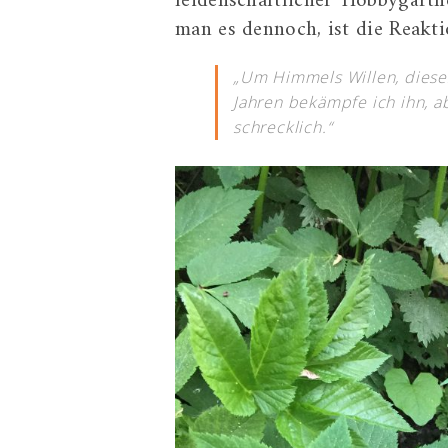
leidenschaftlicher Hobbygärt
man es dennoch, ist die Reakti
„Um Himmels Willen, dieses
Jahren bekämpfe ich ihn, a
schrecklich.“