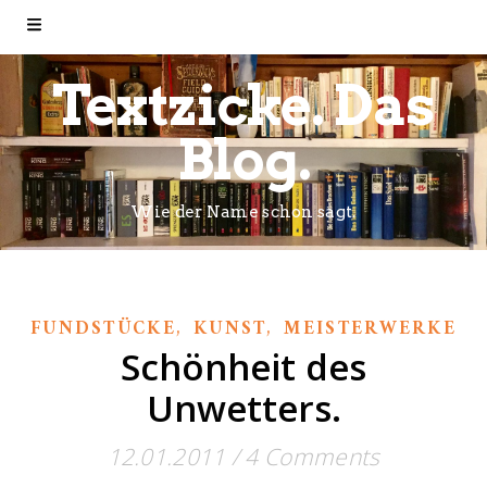
Textzicke. Das
Blog.
Wie der Name schon sagt.
,
,
FUNDSTÜCKE
KUNST
MEISTERWERKE
Schönheit des
Unwetters.
12.01.2011
/
4 Comments