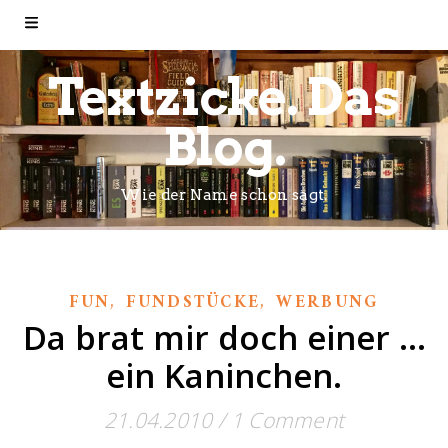
Textzicke. Das
Blog.
Wie der Name schon sagt.
,
,
FUN
FUNDSTÜCKE
WERBUNG
Da brat mir doch einer …
ein Kaninchen.
21.04.2010
/
1 Comment