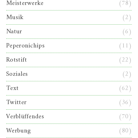
Meisterwerke
(78)
Musik
(2)
Natur
(6)
Peperonichips
(11)
Rotstift
(22)
Soziales
(2)
Text
(62)
Twitter
(36)
Verblüffendes
(70)
Werbung
(80)