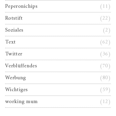
Peperonichips
(11)
Rotstift
(22)
Soziales
(2)
Text
(62)
Twitter
(36)
Verblüffendes
(70)
Werbung
(80)
Wichtiges
(59)
working mum
(12)