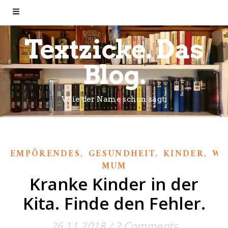
Textzicke. Das
Blog.
Wie der Name schon sagt.
,
,
,
EMPÖRENDES
GESUNDHEIT
KINDER
WI
MUM
Kranke Kinder in der
Kita. Finde den Fehler.
26.11.2018
/
2 Comments