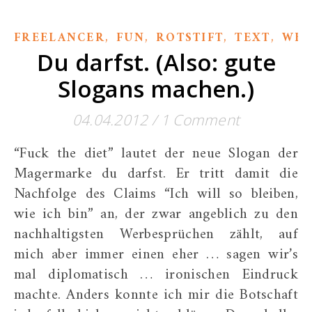
,
,
,
,
FREELANCER
FUN
ROTSTIFT
TEXT
WE
Du darfst. (Also: gute
Slogans machen.)
04.04.2012
/
1 Comment
“Fuck the diet” lautet der neue Slogan der
Magermarke du darfst. Er tritt damit die
Nachfolge des Claims “Ich will so bleiben,
wie ich bin” an, der zwar angeblich zu den
nachhaltigsten Werbesprüchen zählt, auf
mich aber immer einen eher … sagen wir’s
mal diplomatisch … ironischen Eindruck
machte. Anders konnte ich mir die Botschaft