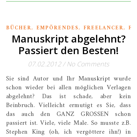
,
,
,
BÜCHER
EMPÖRENDES
FREELANCER
FU
Manuskript abgelehnt?
Passiert den Besten!
07.02.2012
/
No Comments
Sie sind Autor und Ihr Manuskript wurde
schon wieder bei allen möglichen Verlagen
abgelehnt? Das ist schade, aber kein
Beinbruch. Vielleicht ermutigt es Sie, dass
das auch den GANZ GROSSEN schon
passiert ist. Viele, viele Male. So musste z.B.
Stephen King (oh, ich vergöttere ihn!) in