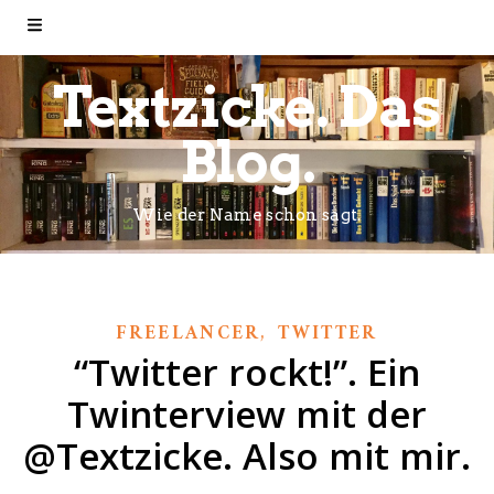
Textzicke. Das
Blog.
Wie der Name schon sagt.
,
FREELANCER
TWITTER
“Twitter rockt!”. Ein
Twinterview mit der
@Textzicke. Also mit mir.