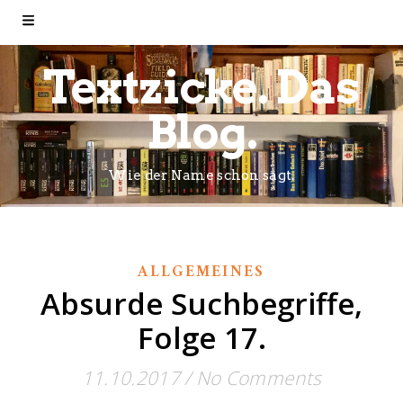
Textzicke. Das
Blog.
Wie der Name schon sagt.
ALLGEMEINES
Absurde Suchbegriffe,
Folge 17.
11.10.2017
/
No Comments