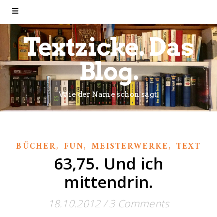
Textzicke. Das
Blog.
Wie der Name schon sagt.
,
,
,
BÜCHER
FUN
MEISTERWERKE
TEXT
63,75. Und ich
mittendrin.
18.10.2012
/
3 Comments