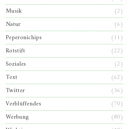
Musik
(2)
Natur
(6)
Peperonichips
(11)
Rotstift
(22)
Soziales
(2)
Text
(62)
Twitter
(36)
Verblüffendes
(70)
Werbung
(80)