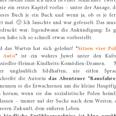
nes Abend fand ich mich in einer Münchner Twitt
sie ein erstes Kapitel vorlas – unter der Ansage, d
eses Buch je ein Buch und wenn ja, ob es je fer
tzt mal. 🙂 Ich lauschte und war gefesselt. Das mus
gedruckt war. Irgendwann die Ankündigung: Es g
en habe ich so schnell etwas vorbestellt.
d das Warten hat sich gelohnt!
“
Sitzen vier Po
 Auto
“
ist ein wahres Juwel unter den Kult
ssiedler-Heimat-Kindheits-Komödien-Dramen. 
ner unglaublich bildhaften, nie eitlen Spra
schreibt die Autorin
das Abenteuer “Rausfahre
nennen es die Erwachsenen um die kleine Hauptfi
 herum, wenn sie das sozialistische Polen heiml
lassen – immer auf der Suche nach dem Westen, 
seren Zukunft, dem süßeren Leben.