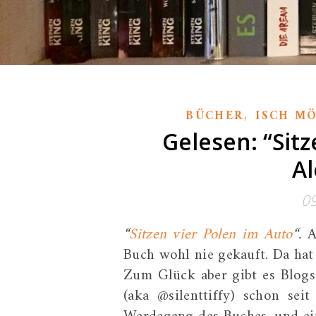
,
BÜCHER
ISCH M
Gelesen: “Sitz
Al
0
“
Sitzen vier Polen im Auto
“.
Al
Buch wohl nie gekauft. Da hat 
Zum Glück aber gibt es Blogs
(aka @silenttiffy) schon se