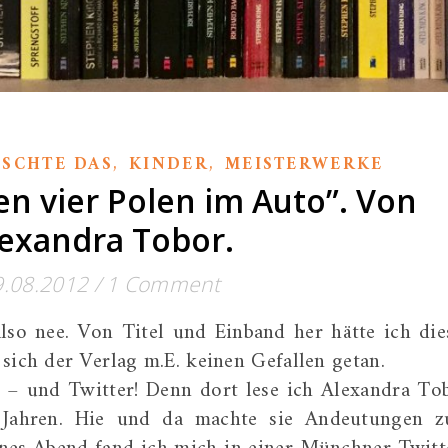
,
,
ÖSCHTE DAS
KINDER
MEISTERWERKE
en vier Polen im Auto”. Von
exandra Tobor.
9.08.2012
/
1 Comment
so nee. Von Titel und Einband her hätte ich die
sich der Verlag m.E. keinen Gefallen getan.
 – und Twitter! Denn dort lese ich Alexandra To
it Jahren. Hie und da machte sie Andeutungen 