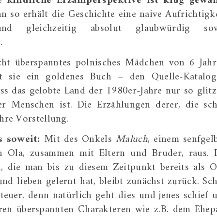
e kindliche Erzählperspektive ist klug gewäh
n so erhält die Geschichte eine naive Aufrichtigke
 gleichzeitig absolut glaubwürdig sow
.
eicht überspanntes polnisches Mädchen von 6 Jahr
it sie ein goldenes Buch – den Quelle-Katalo
dass das gelobte Land der 1980er-Jahre nur so glitz
er Menschen ist. Die Erzählungen derer, die sc
ihre Vorstellung.
s soweit:
Mit des Onkels
Maluch
, einem senfgel
ch Ola, zusammen mit Eltern und Bruder, raus. 
, die man bis zu diesem Zeitpunkt bereits als O
nd lieben gelernt hat, bleibt zunächst zurück. Sc
teuer, denn natürlich geht dies und jenes schief 
ren überspannten Charakteren wie z.B. dem Ehep