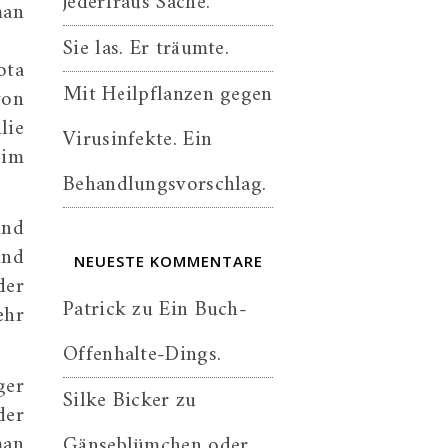
jederfraus Sache.
man
Sie las. Er träumte.
ota
Mit Heilpflanzen gegen
von
lie
Virusinfekte. Ein
 im
Behandlungsvorschlag.
und
und
NEUESTE KOMMENTARE
der
Patrick
zu
Ein Buch-
ehr
Offenhalte-Dings.
ger
Silke Bicker
zu
der
man
Gänseblümchen oder