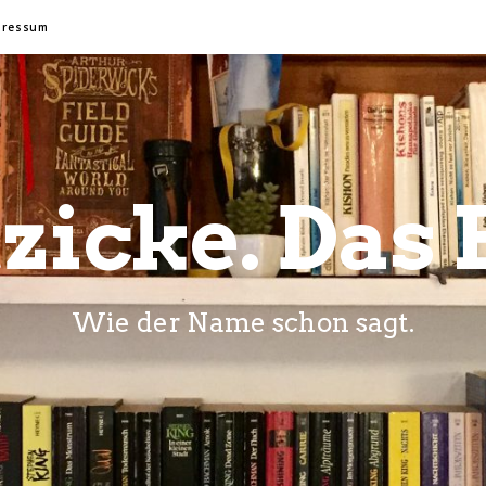
pressum
zicke. Das 
Wie der Name schon sagt.