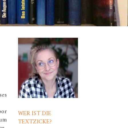
ses
bor
WER IST DIE
zum
TEXTZICKE?