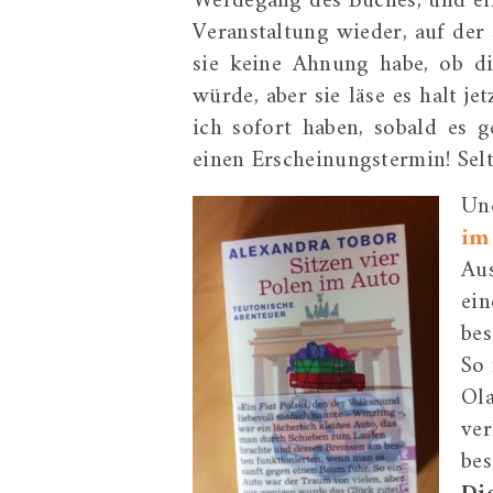
Werdegang des Buches, und ei
Veranstaltung wieder, auf der 
sie keine Ahnung habe, ob di
würde, aber sie läse es halt je
ich sofort haben, sobald es 
einen Erscheinungstermin! Selt
Un
im
Au
ei
be
So 
Ola
ver
bes