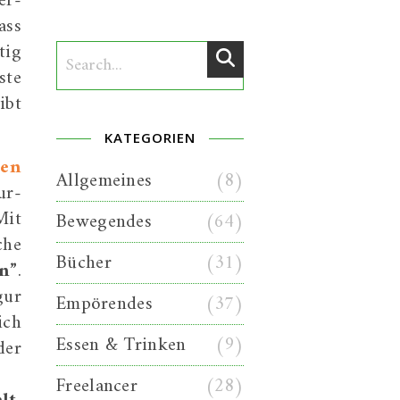
er-
ass
tig
ste
ibt
KATEGORIEN
len
Allgemeines
(8)
ur-
Mit
Bewegendes
(64)
che
Bücher
(31)
n”
.
gur
Empörendes
(37)
ich
Essen & Trinken
(9)
der
Freelancer
(28)