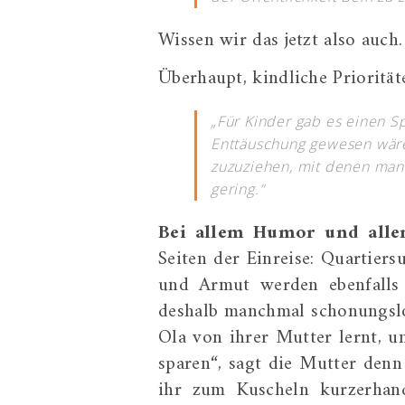
Wissen wir das jetzt also auch.
Überhaupt, kindliche Priorität
„Für Kinder gab es einen Spi
Enttäuschung gewesen wäre:
zuzuziehen, mit denen man
gering.“
Bei allem Humor und all
Seiten der Einreise: Quartiers
und Armut werden ebenfalls 
deshalb manchmal schonungslos 
Ola von ihrer Mutter lernt, 
sparen“, sagt die Mutter den
ihr zum Kuscheln kurzerhand