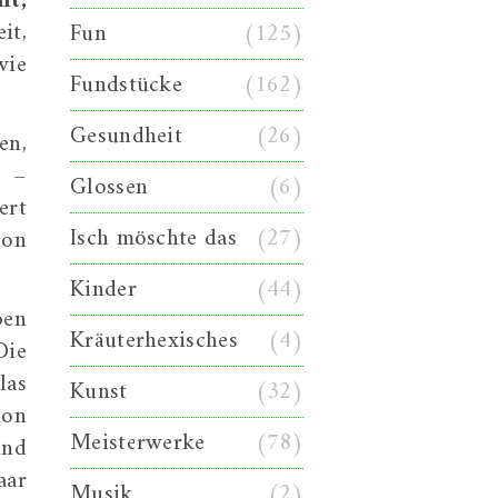
lt,
it,
Fun
(125)
ie
Fundstücke
(162)
Gesundheit
(26)
en,
g –
Glossen
(6)
ert
Isch möschte das
(27)
hon
Kinder
(44)
ben
Kräuterhexisches
(4)
Die
las
Kunst
(32)
hon
Meisterwerke
(78)
und
aar
Musik
(2)