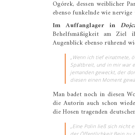
Ogórek, dessen weiblicher Pa
ebenso funkelnde wie nervige 
Im Auffanglager in
Dojc
Behelfsmäßigkeit am Ziel i
Augenblick ebenso rührend wie
„Wenn ich tief einatmete, ö
Spaltbreit, und in mir war 
jemanden geweckt, der dort
diesen einen Moment gewar
Man badet noch in diesen Wor
die Autorin auch schon wiede
die Hosen tragenden deutschen
„Eine Polin ließ sich nich
der Öffentlichkeit Bein zu z