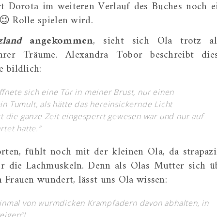
rt Dorota im weiteren Verlauf des Buches noch e
😉 Rolle spielen wird.
zland
angekommen
, sieht sich Ola trotz al
hrer Träume. Alexandra Tobor beschreibt die
 bildlich:
ffnete sich eine Tür in meiner Brust, nur einen
ein Tumult, als hätte das hereinsickernde Licht
 die ganze Zeit eingesperrt gewesen war und nur auf
tet hatte.“
ten, fühlt noch mit der kleinen Ola, da strapazi
r die Lachmuskeln. Denn als Olas Mutter sich ü
 Frauen wundert, lässt uns Ola wissen:
t einmal von wurmdicken Krampfadern davon abhalten, in
eigen“!