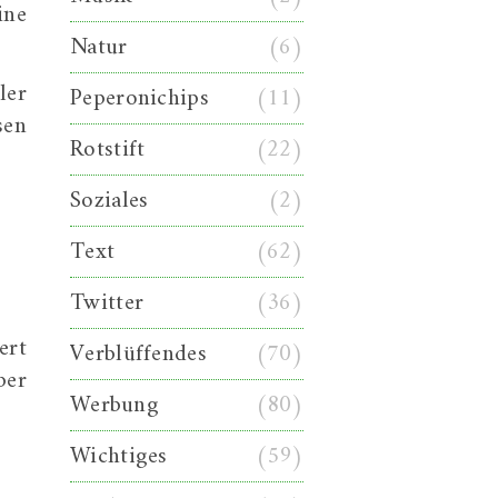
ine
Natur
(6)
ler
Peperonichips
(11)
sen
Rotstift
(22)
Soziales
(2)
Text
(62)
Twitter
(36)
ert
Verblüffendes
(70)
ber
Werbung
(80)
Wichtiges
(59)