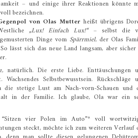
amkeit – und einige ihrer Reaktionen könnte 
voll bezeichnen.
 Gegenpol von Olas Mutter
heißt übrigens Dor
Westliche
„Lux! Einfach Lux!“
– selbst die 
sgemusterten Dinge vom
Spärrmiel
, der Olas Fami
 So lässt sich das neue Land langsam, aber sicher
er.
, natürlich. Die erste Liebe. Enttäuschungen 
t. Wachsendes Selbstbewusstsein. Rückschläge 
m die stetige Lust am Nach-vorn-Schauen und 
alt in der Familie. Ich glaube, Ola war ein s
Sitzen vier Polen im Auto”* voll wortwitzi
tungen steckt, möchte ich zum weiteren Verlauf 
n, denn man sollte diesen gelungenen Debütro