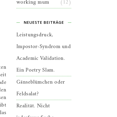
working mum
(12)
NEUESTE BEITRÄGE
Leistungsdruck,
Impostor-Syndrom und
Academic Validation.
ten
Ein Poetry Slam.
eit
Gänseblümchen oder
ade
den
Feldsalat?
sen
ibt
Realität. Nicht
las