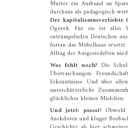
Mutter ein Ausbund an Spars
durchaus als pädagogisch wert
Der kapitalismusverliebte
Ogórek. Für sie ist alles 
entrümpelnden Deutschen au
fortan das Möbelhaus ersetzt.
Alltag der Ausgesiedelten nied
Was fehlt noch?
Die Schule
Überraschungen. Freundschaf
Erkenntnisse. Und über alle
unerschütterliche Zusammenh
glückliches kleines Mädchen.
Und jetzt: psssst!
Obwohl “
Anekdoten und kluger Beobach
Geschichte ab hier schweige