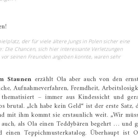
en!
elplatz, der für viele ältere Jungs in Polen sicher eine
 Die Chancen, sich hier interessante Verletzungen
 vor seinen Freunden angeben konnte, waren sehr
em Staunen
erzählt Ola aber auch von den erns
uche, Aufnahmeverfahren, Fremdheit, Arbeitslosigk
thematisiert – immer aus Kindessicht und ger
brutal. „Ich habe kein Geld“ ist der erste Satz, 
und mit ihm kommt sie erstaunlich weit. „Wir müs
n auch, als Ola einen Teddybären begehrt … und g
 einen Teppichmusterkatalog. Überhaupt ist O