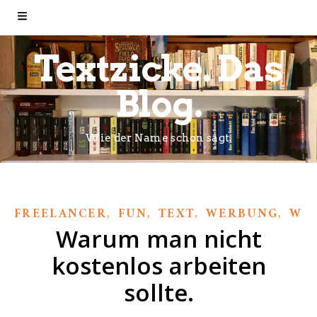
Textzicke. Das
Blog.
Wie der Name schon sagt.
,
,
,
,
FREELANCER
FUN
TEXT
WERBUNG
WIC
Warum man nicht
kostenlos arbeiten
sollte.