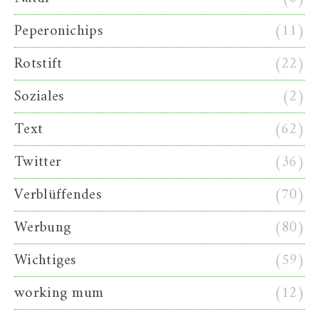
Peperonichips
(11)
Rotstift
(22)
Soziales
(2)
Text
(62)
Twitter
(36)
Verblüffendes
(70)
Werbung
(80)
Wichtiges
(59)
working mum
(12)