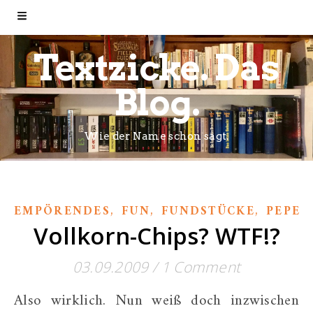
Textzicke. Das
Blog.
Wie der Name schon sagt.
,
,
,
EMPÖRENDES
FUN
FUNDSTÜCKE
PEPER
Vollkorn-Chips? WTF!?
03.09.2009
/
1 Comment
Also wirklich. Nun weiß doch inzwischen