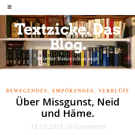
Textzicke. Das
Blog.
Wie der Name schon sagt.
,
,
BEWEGENDES
EMPÖRENDES
VERBLÜFFE
Über Missgunst, Neid
und Häme.
15.10.2015
/
6 Comments