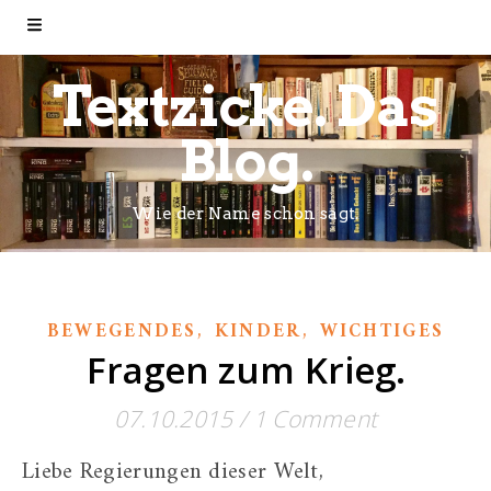
Textzicke. Das
Blog.
Wie der Name schon sagt.
,
,
BEWEGENDES
KINDER
WICHTIGES
Fragen zum Krieg.
07.10.2015
/
1 Comment
Liebe Regierungen dieser Welt,