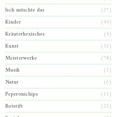
Isch möschte das
(27)
Kinder
(44)
Kräuterhexisches
(4)
Kunst
(32)
Meisterwerke
(78)
Musik
(2)
Natur
(6)
Peperonichips
(11)
Rotstift
(22)