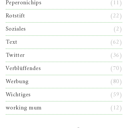
Peperonichips
(11)
Rotstift
(22)
Soziales
(2)
Text
(62)
Twitter
(36)
Verblüffendes
(70)
Werbung
(80)
Wichtiges
(59)
working mum
(12)