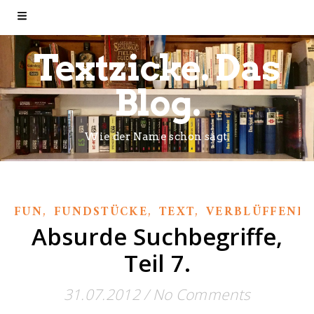
Textzicke. Das
Blog.
Wie der Name schon sagt.
,
,
,
FUN
FUNDSTÜCKE
TEXT
VERBLÜFFEND
Absurde Suchbegriffe,
Teil 7.
31.07.2012
/
No Comments