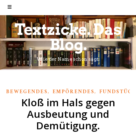
Textzicke. Das
Blog.
Wie der Name schon sagt.
,
,
BEWEGENDES
EMPÖRENDES
FUNDSTÜCK
Kloß im Hals gegen
Ausbeutung und
Demütigung.