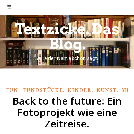
Textzicke. Das
Blog.
Wie der Name schon sagt.
,
,
,
,
FUN
FUNDSTÜCKE
KINDER
KUNST
MEI
Back to the future: Ein
Fotoprojekt wie eine
Zeitreise.