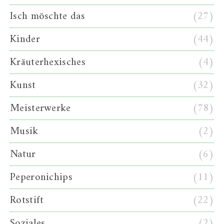
Isch möschte das
(27)
Kinder
(44)
Kräuterhexisches
(4)
Kunst
(32)
Meisterwerke
(78)
Musik
(2)
Natur
(6)
Peperonichips
(11)
Rotstift
(22)
Soziales
(2)