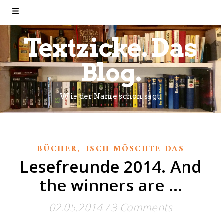
Textzicke. Das
Blog.
Wie der Name schon sagt.
,
BÜCHER
ISCH MÖSCHTE DAS
Lesefreunde 2014. And
the winners are …
02.05.2014
/
3 Comments