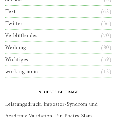
Text
(62)
Twitter
(36)
Verblüffendes
(70)
Werbung
(80)
Wichtiges
(59)
working mum
(12)
NEUESTE BEITRÄGE
Leistungsdruck, Impostor-Syndrom und
Academic Validation. Ein Poetry Slam.