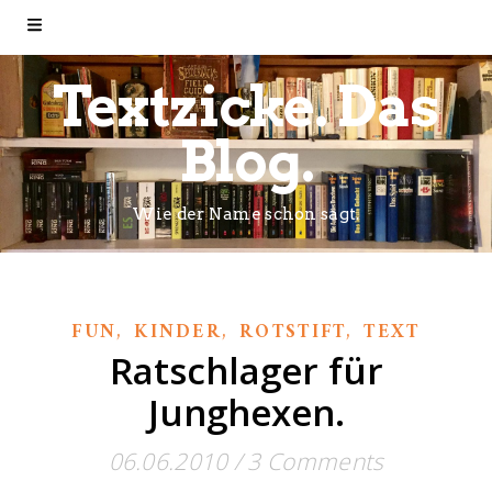
Textzicke. Das
Blog.
Wie der Name schon sagt.
,
,
,
FUN
KINDER
ROTSTIFT
TEXT
Ratschlager für
Junghexen.
06.06.2010
/
3 Comments