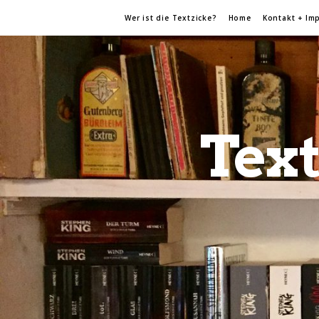
Wer ist die Textzicke?
Home
Kontakt + Im
Text