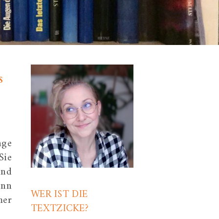
S
nge
 Sie
und
enn
WER IST DIE
mer
TEXTZICKE?