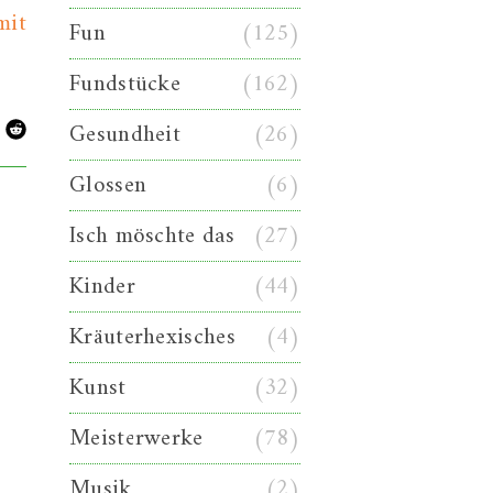
mit
Fun
(125)
Fundstücke
(162)
Gesundheit
(26)
Glossen
(6)
Isch möschte das
(27)
Kinder
(44)
Kräuterhexisches
(4)
Kunst
(32)
Meisterwerke
(78)
Musik
(2)