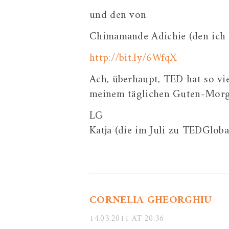
und den von
Chimamande Adichie (den ich i
http://bit.ly/6WfqX
Ach, überhaupt, TED hat so vie
meinem täglichen Guten-Morge
LG
Katja (die im Juli zu TEDGlobal
CORNELIA GHEORGHIU
14.03.2011 AT 20:36