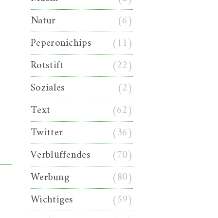
Natur
(6)
Peperonichips
(11)
Rotstift
(22)
Soziales
(2)
Text
(62)
Twitter
(36)
Verblüffendes
(70)
Werbung
(80)
Wichtiges
(59)