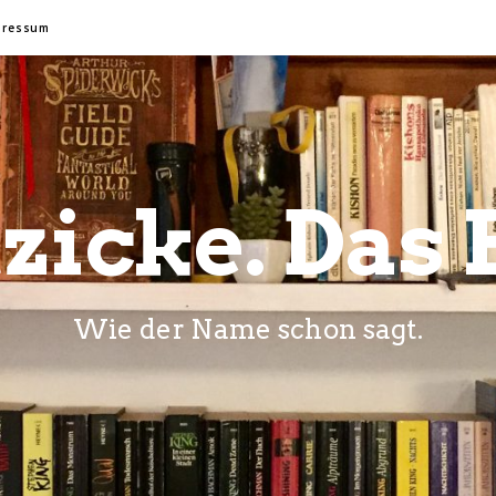
pressum
zicke. Das 
Wie der Name schon sagt.