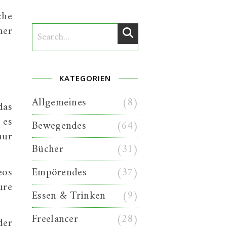
che
ner
KATEGORIEN
Allgemeines
(8)
das
 es
Bewegendes
(64)
nur
Bücher
(31)
eos
Empörendes
(37)
ure
Essen & Trinken
(9)
Freelancer
(28)
der