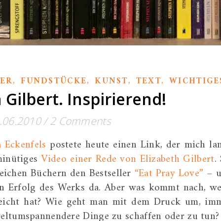
,
,
,
,
CER
FUNDSTÜCKE
KUNST
TEXT
WICHTIGE
 Gilbert. Inspirierend!
.06.2010
/
2 Comments
 Eckenfels
postete heute einen Link, der mich la
-minütiges
Video einer Rede von Elizabeth Gilbert
.
reichen Büchern den Bestseller
“Eat Pray Love”
– 
en Erfolg des Werks da. Aber was kommt nach, w
rreicht hat? Wie geht man mit dem Druck um, im
 weltumspannendere Dinge zu schaffen oder zu tun?