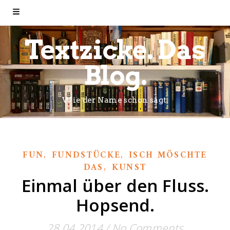
Textzicke. Das
Blog.
Wie der Name schon sagt.
,
,
FUN
FUNDSTÜCKE
ISCH MÖSCHTE
,
DAS
KUNST
Einmal über den Fluss.
Hopsend.
28.04.2014
/
No Comments