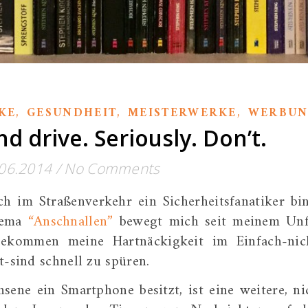
,
,
,
KE
GESUNDHEIT
MEISTERWERKE
WERBU
nd drive. Seriously. Don’t.
06.2014
/
No Comments
ch im Straßenverkehr ein Sicherheitsfanatiker bi
Thema
“Anschnallen”
bewegt mich seit meinem Unf
bekommen meine Hartnäckigkeit im Einfach-nic
t-sind schnell zu spüren.
sene ein Smartphone besitzt, ist eine weitere, ni