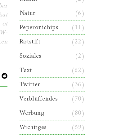
bar
Natur
(6)
Auf
 of
Peperonichips
(11)
VW-
ken
Rotstift
(22)
Soziales
(2)
Text
(62)
Twitter
(36)
Verblüffendes
(70)
Werbung
(80)
Wichtiges
(59)