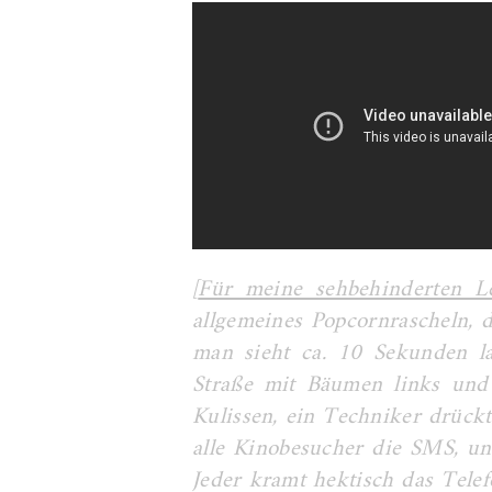
[
Für meine sehbehinderten L
allgemeines Popcornrascheln, d
man sieht ca. 10 Sekunden la
Straße mit Bäumen links und r
Kulissen, ein Techniker drück
alle Kinobesucher die SMS, un
Jeder kramt hektisch das Telef