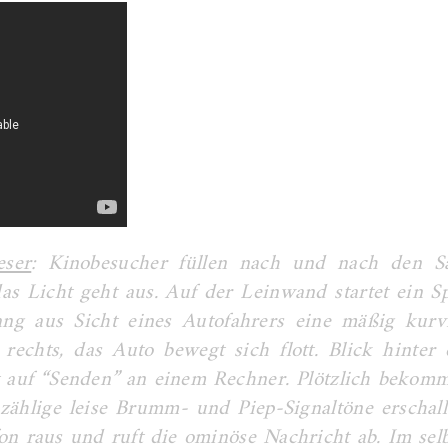
eser
: Kinobesucher füllen nach und nach den Sa
as Licht geht aus. Auf der Leinwand startet ein Sp
ng aus Sicht eines Autofahrers eine mäßig kurv
echts, das Auto bewegt sich flott. Blick hinter 
t auf “Senden” an einem Rechner. Plötzlich bekom
zählige leise Brumm- und Piep-Signaltöne erschall
on raus und ruft die ominöse Nachricht ab. Im sel