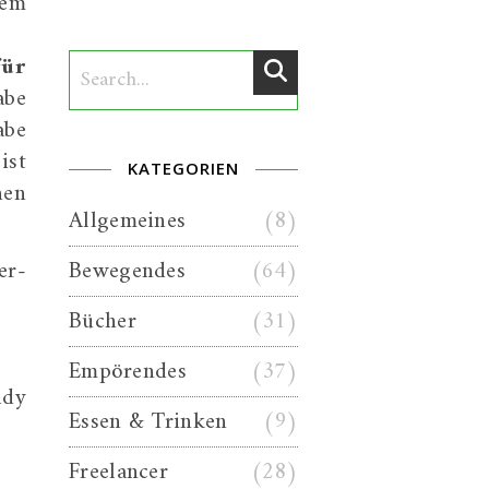
dem
für
abe
abe
ist
KATEGORIEN
nen
Allgemeines
(8)
er-
Bewegendes
(64)
Bücher
(31)
Empörendes
(37)
ndy
Essen & Trinken
(9)
Freelancer
(28)