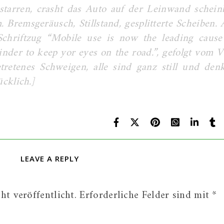
 starren, crasht das Auto auf der Leinwand schein
remsgeräusch, Stillstand, gesplitterte Scheiben. 
chriftzug “Mobile use is now the leading cause
nder to keep yor eyes on the road.”, gefolgt vom 
tretenes Schweigen, alle sind ganz still und den
ücklich.]
LEAVE A REPLY
t veröffentlicht.
Erforderliche Felder sind mit
*