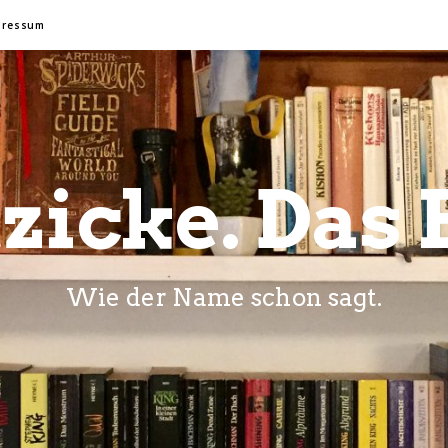
pressum
zicke. Das 
Wie der Name schon sagt.