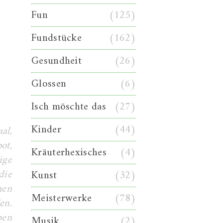
Fun
(125)
Fundstücke
(162)
Gesundheit
(26)
Glossen
(6)
Isch möschte das
(27)
Kinder
(44)
al,
ot,
Kräuterhexisches
(4)
ige
die
Kunst
(32)
men
Meisterwerke
(78)
en.
ben
Musik
(2)