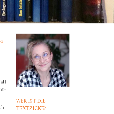
NG
n –
all
ht-
WER IST DIE
cht
TEXTZICKE?