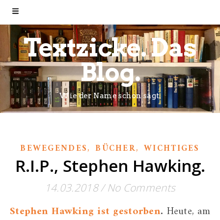
Textzicke. Das
Blog.
Wie der Name schon sagt.
,
,
BEWEGENDES
BÜCHER
WICHTIGES
R.I.P., Stephen Hawking.
14.03.2018
/
No Comments
Stephen Hawking ist gestorben
.
Heute, am