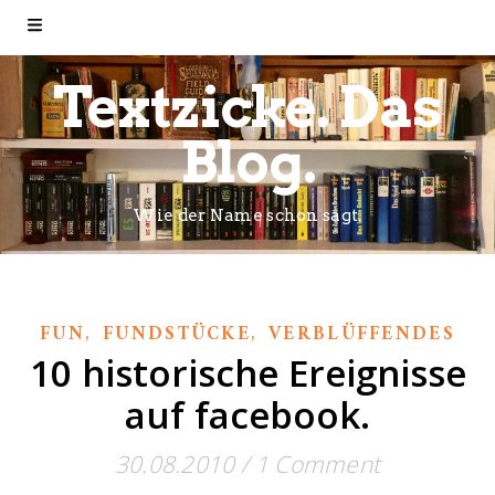
Textzicke. Das
Blog.
Wie der Name schon sagt.
,
,
FUN
FUNDSTÜCKE
VERBLÜFFENDES
10 historische Ereignisse
auf facebook.
30.08.2010
/
1 Comment