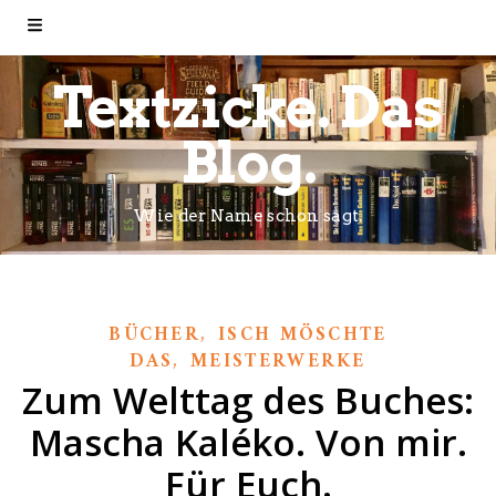
Textzicke. Das
Blog.
Wie der Name schon sagt.
,
BÜCHER
ISCH MÖSCHTE
,
DAS
MEISTERWERKE
Zum Welttag des Buches:
Mascha Kaléko. Von mir.
Für Euch.