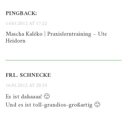
PINGBACK:
14.05.2012 AT 17:22
Mascha Kaléko | Praxislerntraining – Ute
Heidorn
FRL. SCHNECKE
16.05.2012 AT 20:33
Es ist dahaaaa! 🙂
Und es ist toll-grandios-großartig 🙂