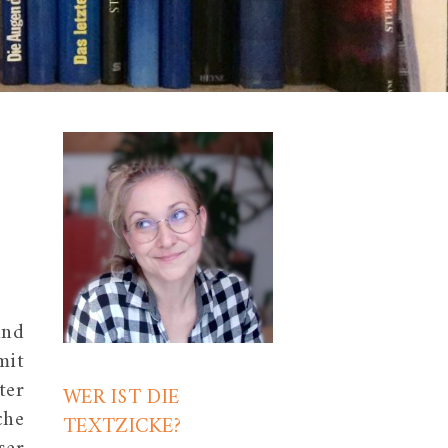
und
mit
ter
WER IST DIE
che
TEXTZICKE?