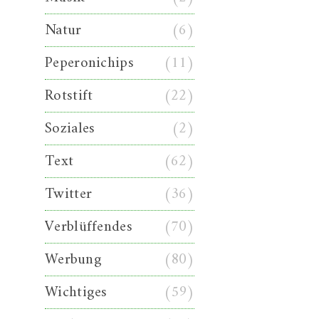
Natur
(6)
Peperonichips
(11)
Rotstift
(22)
Soziales
(2)
Text
(62)
Twitter
(36)
Verblüffendes
(70)
Werbung
(80)
Wichtiges
(59)