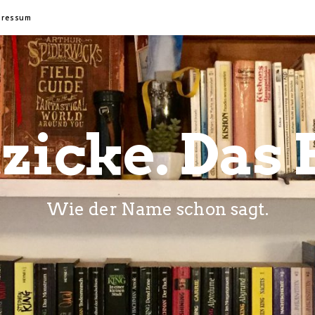
pressum
zicke. Das 
Wie der Name schon sagt.