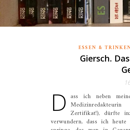
ESSEN & TRINKE
Giersch. Da
G
1
D
ass ich neben meine
Medizinredakteurin
Zertifikat!), dürfte
verwundern, dass ich heute 