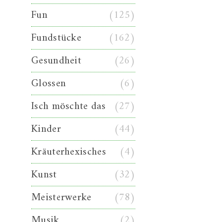
Fun
(125)
Fundstücke
(162)
Gesundheit
(26)
Glossen
(6)
Isch möschte das
(27)
Kinder
(44)
Kräuterhexisches
(4)
Kunst
(32)
Meisterwerke
(78)
Musik
(2)