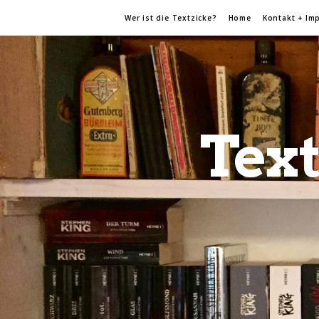
Wer ist die Textzicke?
Home
Kontakt + Im
Text