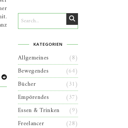
ser
mer
it.
anz
KATEGORIEN
Allgemeines
(8)
Bewegendes
(64)
Bücher
(31)
Empörendes
(37)
Essen & Trinken
(9)
Freelancer
(28)