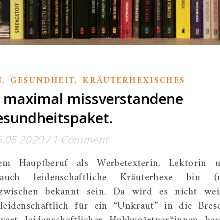
,
,
N
GESUNDHEIT
KRÄUTERHEXISCHES
s maximal missverstandene
esundheitspaket.
6.05.2020
/
1 Comment
m Hauptberuf als Werbetexterin, Lektorin 
 auch leidenschaftliche Kräuterhexe bin (
 inzwischen bekannt sein. Da wird es nicht wei
leidenschaftlich für ein “Unkraut” in die Bres