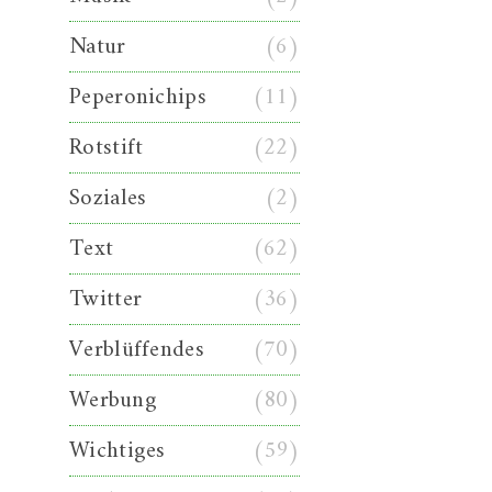
Natur
(6)
Peperonichips
(11)
Rotstift
(22)
Soziales
(2)
Text
(62)
Twitter
(36)
Verblüffendes
(70)
Werbung
(80)
Wichtiges
(59)