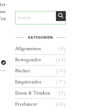
ter
aar
fen
KATEGORIEN
Allgemeines
(8)
Bewegendes
(64)
Bücher
(31)
Empörendes
(37)
Essen & Trinken
(9)
Freelancer
(28)