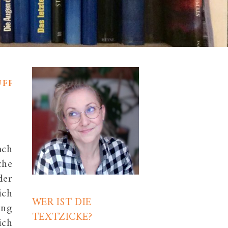
,
ÜFFENDES
WERBUNG
ach
che
der
ich
WER IST DIE
ing
TEXTZICKE?
ich