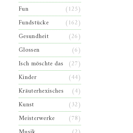
Fun
(125)
Fundstücke
(162)
Gesundheit
(26)
Glossen
(6)
Isch möschte das
(27)
Kinder
(44)
Kräuterhexisches
(4)
Kunst
(32)
Meisterwerke
(78)
Musik
(2)