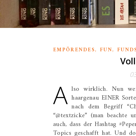
,
,
EMPÖRENDES
FUN
FUND
Vol
0
A
lso wirklich. Nun we
haargenau EINER Sorte
nach dem Begriff “Ch
“@textzicke” (man beachte un
auch, dass der Hashtag #Pepe
Topics geschafft hat. Und d