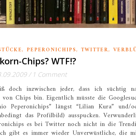
,
,
,
STÜCKE
PEPERONICHIPS
TWITTER
VERBL
lkorn-Chips? WTF!?
3.09.2009
/
1 Comment
iß doch inzwischen jeder, dass ich süchtig n
 von Chips bin. Eigentlich müsste die Googlesu
io Peperonichips” längst “Lilian Kura” und/o
bedingt das Profilbild) ausspucken. Verwunderl
ronichips es bei Twitter noch nicht in die Trend
och gibt es immer wieder Unverwüstliche, die m