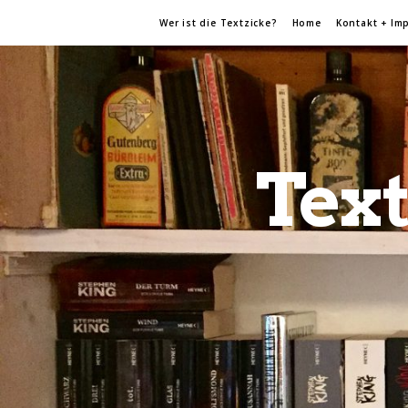
Wer ist die Textzicke?
Home
Kontakt + Im
Text