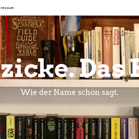
pressum
zicke. Das 
Wie der Name schon sagt.