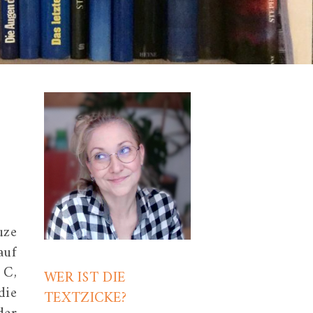
uze
auf
 C,
WER IST DIE
die
TEXTZICKE?