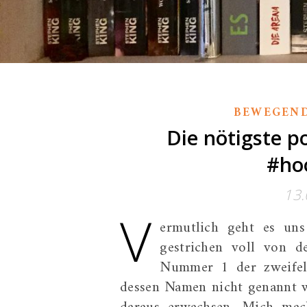
BEWEGEN
Die nötigste p
#ho
13.
V
ermutlich geht es un
gestrichen voll von d
Nummer 1 der zweifelh
dessen Namen nicht genannt w