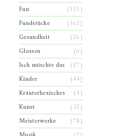
Fun
(125)
Fundstücke
(162)
Gesundheit
(26)
Glossen
(6)
Isch möschte das
(27)
Kinder
(44)
Kräuterhexisches
(4)
Kunst
(32)
Meisterwerke
(78)
Musik
(2)