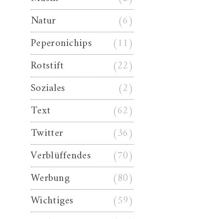
Natur
(6)
Peperonichips
(11)
Rotstift
(22)
Soziales
(2)
Text
(62)
Twitter
(36)
Verblüffendes
(70)
Werbung
(80)
Wichtiges
(59)