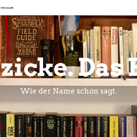
pressum
zicke. Das 
Wie der Name schon sagt.