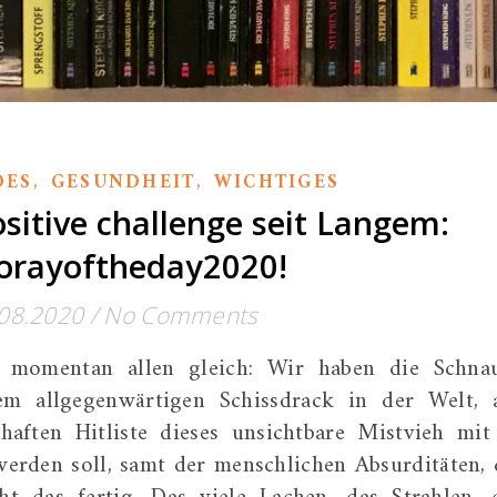
,
,
DES
GESUNDHEIT
WICHTIGES
ositive challenge seit Langem:
orayoftheday2020!
08.2020
/
No Comments
s momentan allen gleich: Wir haben die Schna
em allgegenwärtigen Schissdrack in der Welt, 
aften Hitliste dieses unsichtbare Mistvieh mit
erden soll, samt der menschlichen Absurditäten, 