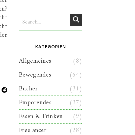
der
en?
cht
cht
der
KATEGORIEN
Allgemeines
(8)
Bewegendes
(64)
Bücher
(31)
Empörendes
(37)
Essen & Trinken
(9)
Freelancer
(28)