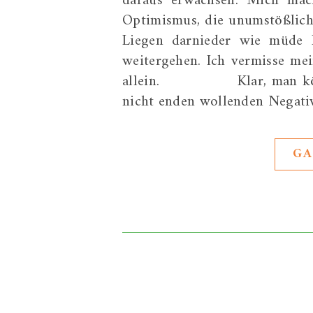
daraus erwachsen. Mich mach
Optimismus, die unumstößlich
Liegen darnieder wie müde P
weitergehen. Ich vermisse mei
allein. Klar, man könnte „
nicht enden wollenden Negat
GA