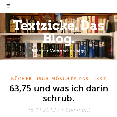
Textzicke. Das
Blog.
Wie der Name schon sagt.
,
,
BÜCHER
ISCH MÖSCHTE DAS
TEXT
63,75 und was ich darin
schrub.
15.11.2012
/
1 Comment