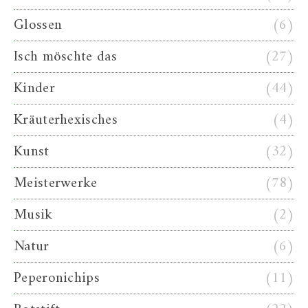
Glossen
(6)
Isch möschte das
(27)
Kinder
(44)
Kräuterhexisches
(4)
Kunst
(32)
Meisterwerke
(78)
Musik
(2)
Natur
(6)
Peperonichips
(11)