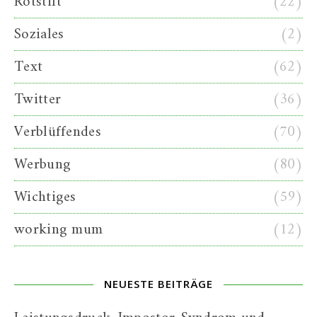
Rotstift
(22)
Soziales
(2)
Text
(62)
Twitter
(36)
Verblüffendes
(70)
Werbung
(80)
Wichtiges
(59)
working mum
(12)
NEUESTE BEITRÄGE