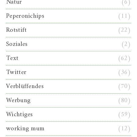
Natur
(6)
Peperonichips
(11)
Rotstift
(22)
Soziales
(2)
Text
(62)
Twitter
(36)
Verblüffendes
(70)
Werbung
(80)
Wichtiges
(59)
working mum
(12)