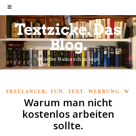
Textzicke. Das
Blog.
Wie der Name schon sagt.
,
,
,
,
FREELANCER
FUN
TEXT
WERBUNG
WIC
Warum man nicht
kostenlos arbeiten
sollte.