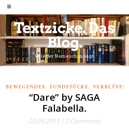
Textzicke. Das
Blog.
Wie der Name schon sagt.
,
,
BEWEGENDES
FUNDSTÜCKE
VERBLÜFFE
“Dare” by SAGA
Falabella.
20.05.2011
/
2 Comments