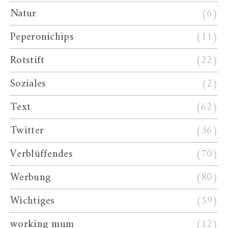
Natur
(6)
Peperonichips
(11)
Rotstift
(22)
Soziales
(2)
Text
(62)
Twitter
(36)
Verblüffendes
(70)
Werbung
(80)
Wichtiges
(59)
working mum
(12)