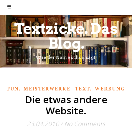
Textzicke. Das
Blog.
Wie der Name schon sagt.
,
,
,
FUN
MEISTERWERKE
TEXT
WERBUNG
Die etwas andere
Website.
23.04.2010
/
No Comments