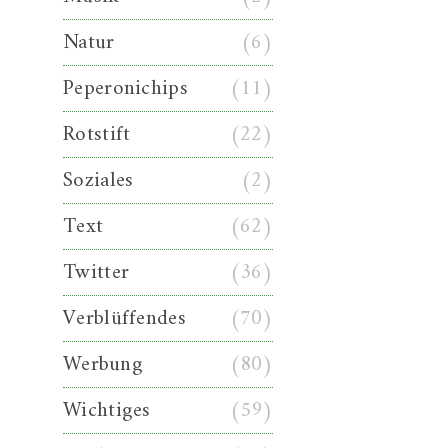
Natur
(6)
Peperonichips
(11)
Rotstift
(22)
Soziales
(2)
Text
(62)
Twitter
(36)
Verblüffendes
(70)
Werbung
(80)
Wichtiges
(59)