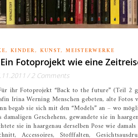
,
,
,
KE
KINDER
KUNST
MEISTERWERKE
Ein Fotoprojekt wie eine Zeitreis
.11.2011
/
2 Comments
 Für ihr Fotoprojekt “Back to the future” (Teil 2 g
rafin Irina Werning Menschen gebeten, alte Fotos 
ann begab sie sich mit den “Models” an – wo mögl
s damaligen Geschehens, gewandete sie in haarge
htete sie in haargenau derselben Pose wie damals 
nitt, Accessoires, Stofffalten, Gesichtsausdru