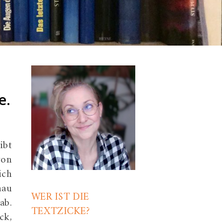
e.
ibt
von
ich
nau
WER IST DIE
ab.
TEXTZICKE?
ck,