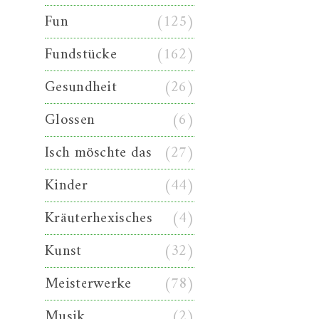
Fun
(125)
Fundstücke
(162)
Gesundheit
(26)
Glossen
(6)
Isch möschte das
(27)
Kinder
(44)
Kräuterhexisches
(4)
Kunst
(32)
Meisterwerke
(78)
Musik
(2)