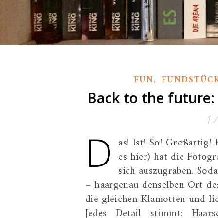
,
FUN
FUNDSTÜC
Back to the future: 
17
D
as! Ist! So! Großartig!
es hier) hat die Fotog
sich auszugraben. Sod
– haargenau denselben Ort de
die gleichen Klamotten und lic
Jedes Detail stimmt: Haarsch