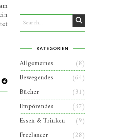
 am
ein
tet
KATEGORIEN
Allgemeines
(8)
Bewegendes
(64)
Bücher
(31)
Empörendes
(37)
Essen & Trinken
(9)
Freelancer
(28)